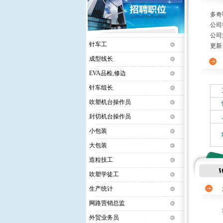
多奇
公司
公司
针车工
更新日期
成型线长
EVA品检,修边
针车组长
吹塑机台操作员
封切机台操作员
小包装
大包装
造粒技工
吹塑学徒工
生产统计
网路营销总监
我司
外贸业务员