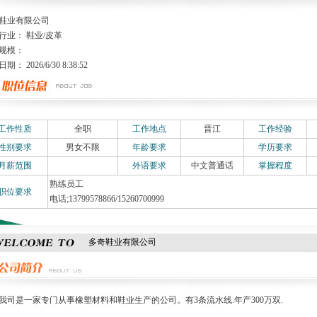
鞋业有限公司
行业： 鞋业/皮革
规模：
： 2026/6/30 8:38:52
工作性质
全职
工作地点
晋江
工作经验
性别要求
男女不限
年龄要求
学历要求
月薪范围
外语要求
中文普通话
掌握程度
熟练员工
职位要求
电话;13799578866/15260700999
多奇鞋业有限公司
是一家专门从事橡塑材料和鞋业生产的公司。有3条流水线.年产300万双.