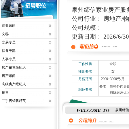
泉州缔信家业房产服
公司行业： 房地产/物
置业顾问
公司规模：
文秘
更新日期： 2026/6/30 
交易专员
储备干部
人事专员
工作性质
全职
房产销售经纪人
性别要求
女
房产顾问
月薪范围
2000~3000元/月
高级房产经纪人
要求：性格外向开
职位要求
销售
熟练运用offi
二手房销售精英
泉州缔信